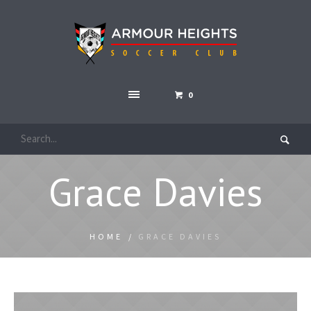
0
Grace Davies
HOME
/
GRACE DAVIES