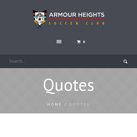
0
Quotes
HOME
/
QUOTES